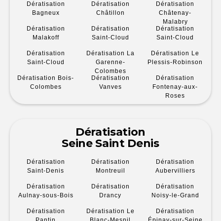
Dératisation
Dératisation
Dératisation
Bagneux
Châtillon
Châtenay-
Malabry
Dératisation
Dératisation
Dératisation
Malakoff
Saint-Cloud
Saint-Cloud
Dératisation
Dératisation La
Dératisation Le
Saint-Cloud
Garenne-
Plessis-Robinson
Colombes
Dératisation Bois-
Dératisation
Dératisation
Colombes
Vanves
Fontenay-aux-
Roses
Dératisation
Seine Saint Denis
Dératisation
Dératisation
Dératisation
Saint-Denis
Montreuil
Aubervilliers
Dératisation
Dératisation
Dératisation
Aulnay-sous-Bois
Drancy
Noisy-le-Grand
Dératisation
Dératisation Le
Dératisation
Pantin
Blanc-Mesnil
Épinay-sur-Seine