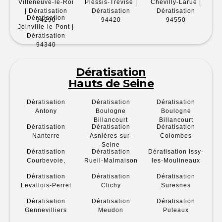
Villeneuve-le-Roi
Plessis-Trévise |
Chevilly-Larue |
| Dératisation
Dératisation
Dératisation
Dératisation
94290
94420
94550
Joinville-le-Pont |
Dératisation
94340
Dératisation
Hauts de Seine
Dératisation
Dératisation
Dératisation
Antony
Boulogne
Boulogne
Billancourt
Billancourt
Dératisation
Dératisation
Dératisation
Nanterre
Asnières-sur-
Colombes
Seine
Dératisation
Dératisation
Dératisation Issy-
Courbevoie,
Rueil-Malmaison
les-Moulineaux
Dératisation
Dératisation
Dératisation
Levallois-Perret
Clichy
Suresnes
Dératisation
Dératisation
Dératisation
Gennevilliers
Meudon
Puteaux