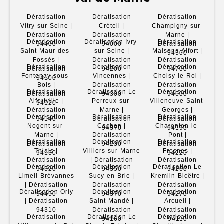
Dératisation
Dératisation
Dératisation
Vitry-sur-Seine |
Créteil |
Champigny-sur-
Dératisation
Dératisation
Marne |
Dératisation
Dératisation Ivry-
Dératisation
94400
94000
Dératisation
Saint-Maur-des-
sur-Seine |
Maisons-Alfort |
94500
Fossés |
Dératisation
Dératisation
Dératisation
Dératisation
Dératisation
Dératisation
94200
94700
Fontenay-sous-
Vincennes |
Choisy-le-Roi |
94100
Bois |
Dératisation
Dératisation
Dératisation
Dératisation Le
Dératisation
Dératisation
94300
94600
Alfortville |
Perreux-sur-
Villeneuve-Saint-
94120
Dératisation
Marne |
Georges |
Dératisation
Dératisation
Dératisation
94140
Dératisation
Dératisation
Nogent-sur-
Cachan |
Charenton-le-
94370
94190
Marne |
Dératisation
Pont |
Dératisation
Dératisation
Dératisation
Dératisation
94230
Dératisation
Thiais |
Villiers-sur-Marne
Fresnes |
94130
94220
Dératisation
| Dératisation
Dératisation
Dératisation
Dératisation
Dératisation Le
94320
94350
94260
Limeil-Brévannes
Sucy-en-Brie |
Kremlin-Bicêtre |
| Dératisation
Dératisation
Dératisation
Dératisation Orly
Dératisation
Dératisation
94450
94370
94270
| Dératisation
Saint-Mandé |
Arcueil |
94310
Dératisation
Dératisation
Dératisation
Dératisation Le
Dératisation
94160
94110